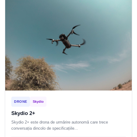
DRONE
Skydio
Skydio 2+
Skydio 2+ este drona de urmărire autonomă care trece
conversația dincolo de specificațiile...