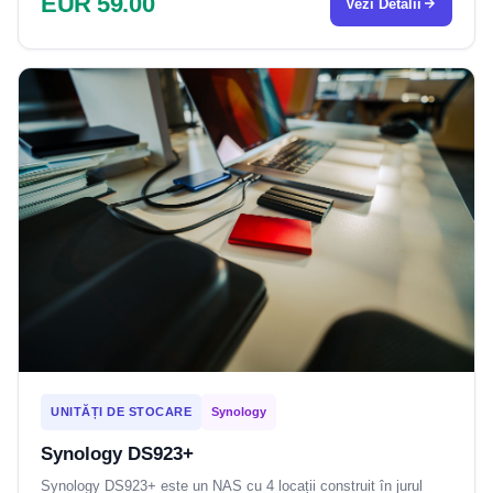
EUR 59.00
Vezi Detalii
UNITĂȚI DE STOCARE
Synology
Synology DS923+
Synology DS923+ este un NAS cu 4 locații construit în jurul