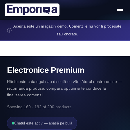
Sari la conținutul principal
Acesta este un magazin demo. Comenzile nu vor fi procesate
ⓘ
sau onorate.
Electronice Premium
Răsfoiește catalogul sau discută cu vânzătorul nostru online —
recomandă produse, compară opțiuni și te conduce la
finalizarea comenzii.
Showing 169 - 192 of 200 products
Chatul este activ — apasă pe bulă