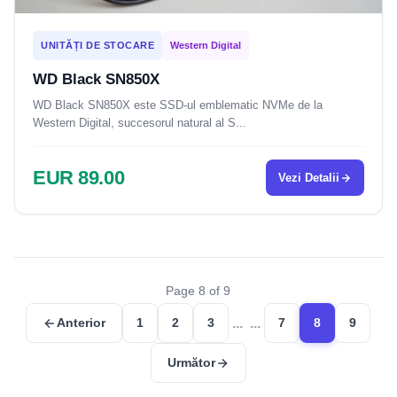
UNITĂȚI DE STOCARE
Western Digital
WD Black SN850X
WD Black SN850X este SSD-ul emblematic NVMe de la
Western Digital, succesorul natural al S...
EUR 89.00
Vezi Detalii
Page 8 of 9
...
...
Anterior
1
2
3
7
8
9
Următor