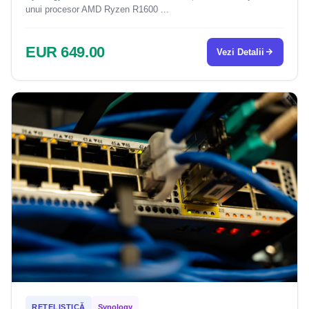
unui procesor AMD Ryzen R1600 ...
EUR 649.00
Vezi Detalii
REȚELISTICĂ
Synology