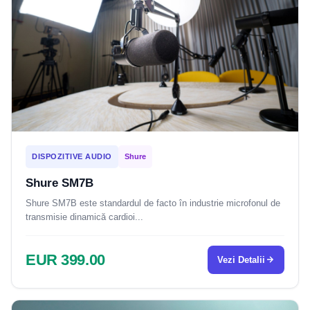
DISPOZITIVE AUDIO
Shure
Shure SM7B
Shure SM7B este standardul de facto în industrie microfonul de
transmisie dinamică cardioi...
EUR 399.00
Vezi Detalii