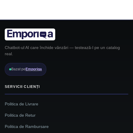
Chatbot-ul AI care închide vânzări — testează-l pe un catalog
real.
Bazat pe
Emporiqa
SERVICII CLIENȚI
Politica de Livrare
Politica de Retur
Politica de Rambursare