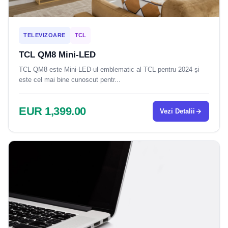
TELEVIZOARE
TCL
TCL QM8 Mini-LED
TCL QM8 este Mini-LED-ul emblematic al TCL pentru 2024 și
este cel mai bine cunoscut pentr...
EUR 1,399.00
Vezi Detalii