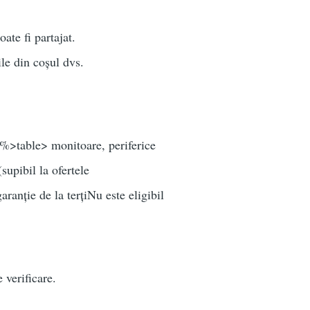
ate fi partajat.
ile din coșul dvs.
0%>table> monitoare, periferice
upibil la ofertele
anție de la terțiNu este eligibil
 verificare.