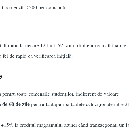
ii comenzii: €300 per comandă.
tă din nou la fiecare 12 luni. Vă vom trimite un e-mail înainte 
 fel de rapid ca verificarea inițială.
e
ă
pentru toate comenzile studenților, indiferent de valoare
 de 60 de zile
pentru laptopuri și tablete achiziționate între 
+15% la creditul magazinului atunci când tranzacționați un la