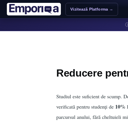
Sari la conținutul principal
Vizitează Platforma →
Reducere pent
Studiul este suficient de scump. D
10%
verificată pentru studenți de
l
parcursul anului, fără cheltuieli m