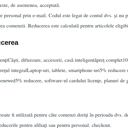
este, de asemenea, acceptată.
 personal prin e-mail. Codul este legat de contul dvs. și nu po
rea comenzii. Reducerea este calculată pentru articolele eligib
ucerea
nțiCăști, difuzoare, accesorii, casă inteligentăpreț complet1
ețul integralLaptop-uri, tablete, smartphone-uri5% reducere (s
newed5% reducere, software-ul cardului licențe, planuri de gar
oate fi utilizată pentru câte comenzi doriți în perioada dvs. de
ducerile pentru afiliați sau pentru personal. checkout.