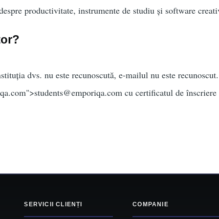
despre productivitate, instrumente de studiu și software creati
tor?
stituția dvs. nu este recunoscută, e-mailul nu este recunoscut.
iqa.com
">
students@emporiqa.com
cu certificatul de înscriere
.
SERVICII CLIENȚI
COMPANIE