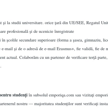
at și la studii universitare. orice țară din UE/SEE, Regatul Uni
re profesională și de ucenicie înregistrate
i în școlile secundare superioare (forma a șasea, gimnaziu, lice
 e-mail și de o adresă de e-mail Erasmus+, fie validă, fie de mo
dent actual. Colaborăm cu un partener de verificare terță parte,
.
entru studenți
în subsolul emporiqa.com sau vizitați empor
partenerul nostru — majoritatea studenților sunt verificați insta