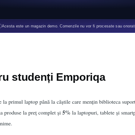
ⓘ
Acesta este un magazin demo. Comenzile nu vor fi procesate sau onorat
ru studenți Emporiqa
e la primul laptop până la căștile care mențin biblioteca supo
5%
a produse la preț complet și
la laptopuri, tablete și smart
inime.