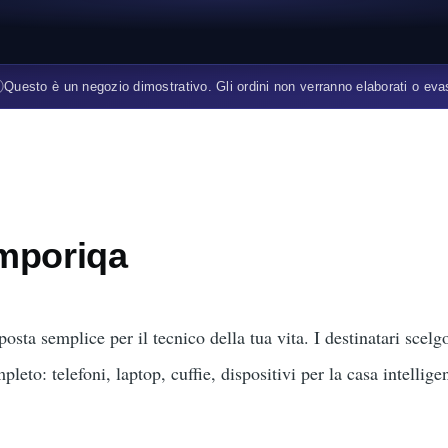
ⓘ
Questo è un negozio dimostrativo. Gli ordini non verranno elaborati o eva
Emporiqa
osta semplice per il tecnico della tua vita. I destinatari scel
eto: telefoni, laptop, cuffie, dispositivi per la casa intellige