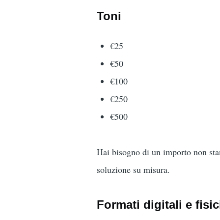
Toni
€25
€50
€100
€250
€500
Hai bisogno di un importo non sta
soluzione su misura.
Formati digitali e fisic