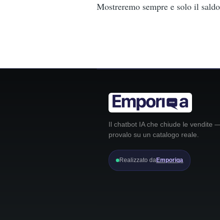
Mostreremo sempre e solo il saldo r
Il chatbot IA che chiude le vendite 
provalo su un catalogo reale.
Realizzato da
Emporiqa