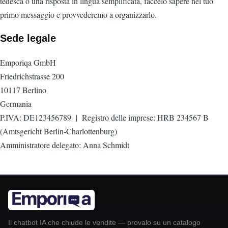
tedesca o una risposta in lingua semplificata, faccelo sapere nel tuo
primo messaggio e provvederemo a organizzarlo.
Sede legale
Emporiqa GmbH
Friedrichstrasse 200
10117 Berlino
Germania
P.IVA: DE123456789 | Registro delle imprese: HRB 234567 B
(Amtsgericht Berlin-Charlottenburg)
Amministratore delegato: Anna Schmidt
Il chatbot IA che chiude le vendite — provalo su un catalogo