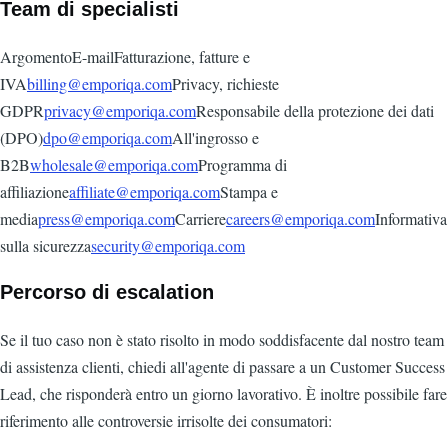
Team di specialisti
ArgomentoE-mailFatturazione, fatture e
IVA
billing@emporiqa.com
Privacy, richieste
GDPR
privacy@emporiqa.com
Responsabile della protezione dei dati
(DPO)
dpo@emporiqa.com
All'ingrosso e
B2B
wholesale@emporiqa.com
Programma di
affiliazione
affiliate@emporiqa.com
Stampa e
media
press@emporiqa.com
Carriere
careers@emporiqa.com
Informativa
sulla sicurezza
security@emporiqa.com
Percorso di escalation
Se il tuo caso non è stato risolto in modo soddisfacente dal nostro team
di assistenza clienti, chiedi all'agente di passare a un Customer Success
Lead, che risponderà entro un giorno lavorativo. È inoltre possibile fare
riferimento alle controversie irrisolte dei consumatori: