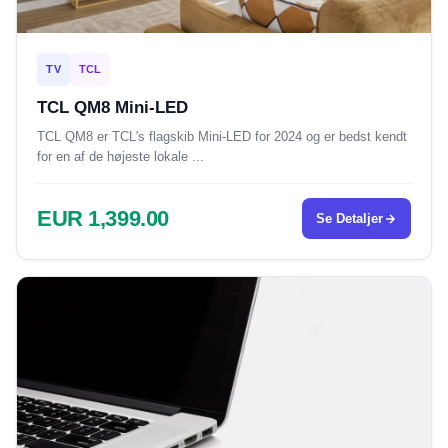
TV
TCL
TCL QM8 Mini-LED
TCL QM8 er TCL's flagskib Mini-LED for 2024 og er bedst kendt
for en af de højeste lokale ...
EUR 1,399.00
Se Detaljer