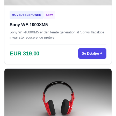
HOVEDTELEFONER
Sony
Sony WF-1000XM5
Sony WF-1000XM5 er den femte generation af Sonys flagskibs
in-ear støjreducerende øretelef...
EUR 319.00
Se Detaljer