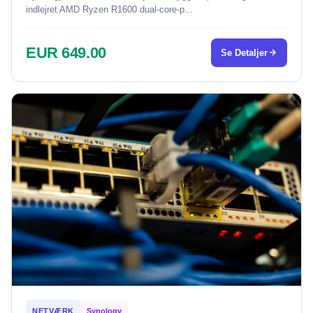
indlejret AMD Ryzen R1600 dual-core-p...
EUR 649.00
Se Detaljer
NETVÆRK
Synology