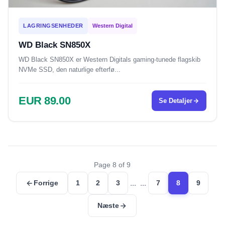
LAGRINGSENHEDER
Western Digital
WD Black SN850X
WD Black SN850X er Western Digitals gaming-tunede flagskib
NVMe SSD, den naturlige efterfø...
EUR 89.00
Se Detaljer
Page 8 of 9
...
...
Forrige
1
2
3
7
8
9
Næste