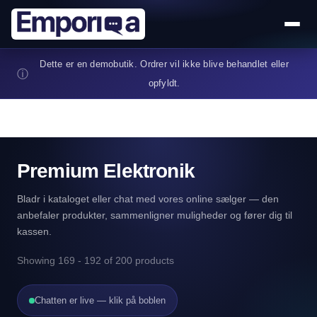
Gå til hovedindhold
Dette er en demobutik. Ordrer vil ikke blive behandlet eller
ⓘ
opfyldt.
Premium Elektronik
Bladr i kataloget eller chat med vores online sælger — den
anbefaler produkter, sammenligner muligheder og fører dig til
kassen.
Showing 169 - 192 of 200 products
Chatten er live — klik på boblen