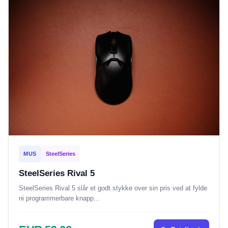
MUS
SteelSeries
SteelSeries Rival 5
SteelSeries Rival 5 slår et godt stykke over sin pris ved at fylde
ni programmerbare knapp...