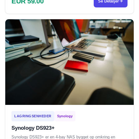
EUR 59.00
Se Detaljer
LAGRINGSENHEDER
Synology
Synology DS923+
Synology DS923+ er en 4-bay NAS bygget op omkring en