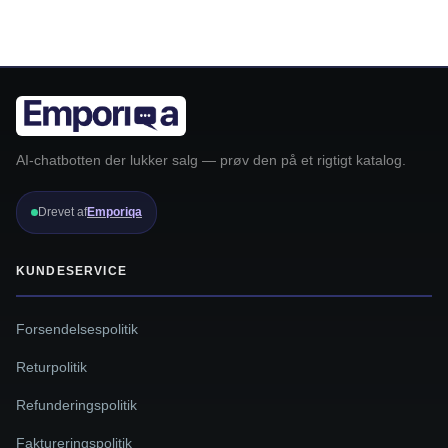
AI-chatbotten der lukker salg — prøv den på et rigtigt katalog.
Drevet af
Emporiqa
KUNDESERVICE
Forsendelsespolitik
Returpolitik
Refunderingspolitik
Faktureringspolitik