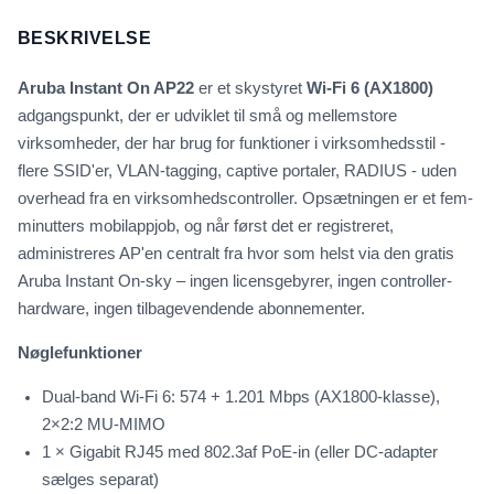
BESKRIVELSE
Aruba Instant On AP22
er et skystyret
Wi-Fi 6 (AX1800)
adgangspunkt, der er udviklet til små og mellemstore
virksomheder, der har brug for funktioner i virksomhedsstil -
flere SSID'er, VLAN-tagging, captive portaler, RADIUS - uden
overhead fra en virksomhedscontroller. Opsætningen er et fem-
minutters mobilappjob, og når først det er registreret,
administreres AP'en centralt fra hvor som helst via den gratis
Aruba Instant On-sky – ingen licensgebyrer, ingen controller-
hardware, ingen tilbagevendende abonnementer.
Nøglefunktioner
Dual-band Wi-Fi 6: 574 + 1.201 Mbps (AX1800-klasse),
2×2:2 MU-MIMO
1 × Gigabit RJ45 med 802.3af PoE-in (eller DC-adapter
sælges separat)