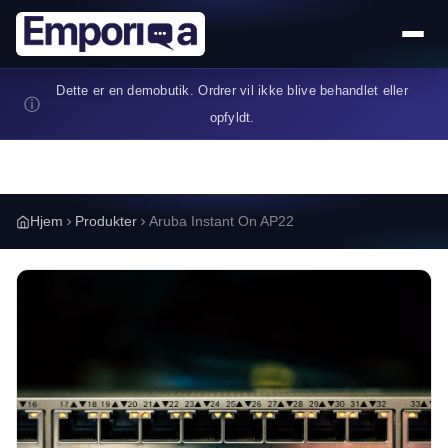
Gå til hovedindhold
Dette er en demobutik. Ordrer vil ikke blive behandlet eller
ⓘ
opfyldt.
Hjem
Produkter
Aruba Instant On AP22