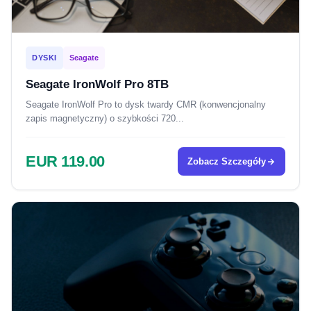
DYSKI
Seagate
Seagate IronWolf Pro 8TB
Seagate IronWolf Pro to dysk twardy CMR (konwencjonalny
zapis magnetyczny) o szybkości 720...
EUR 119.00
Zobacz Szczegóły