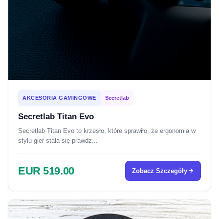
AKCESORIA GAMINGOWE
Secretlab
Secretlab Titan Evo
Secretlab Titan Evo to krzesło, które sprawiło, że ergonomia w
stylu gier stała się prawdz...
EUR 519.00
Zobacz Szczegóły