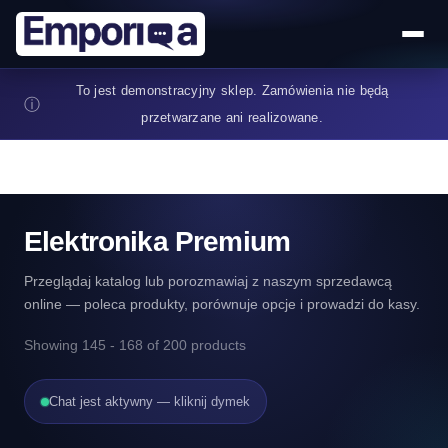
Przejdź do treści
To jest demonstracyjny sklep. Zamówienia nie będą
ⓘ
przetwarzane ani realizowane.
Elektronika Premium
Przeglądaj katalog lub porozmawiaj z naszym sprzedawcą
online — poleca produkty, porównuje opcje i prowadzi do kasy.
Showing 145 - 168 of 200 products
Chat jest aktywny — kliknij dymek