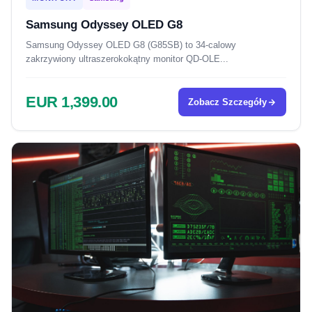
Samsung Odyssey OLED G8
Samsung Odyssey OLED G8 (G85SB) to 34-calowy
zakrzywiony ultraszerokokątny monitor QD-OLE...
EUR 1,399.00
Zobacz Szczegóły