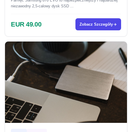
Pamięć Samsung 870 EVO to najbezpieczniejszy i najbardziej
niezawodny 2,5-calowy dysk SSD ...
EUR 49.00
Zobacz Szczegóły