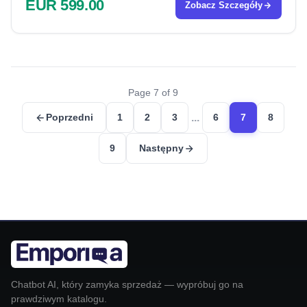
EUR 599.00
Zobacz Szczegóły
Page 7 of 9
...
Poprzedni
1
2
3
6
7
8
9
Następny
Chatbot AI, który zamyka sprzedaż — wypróbuj go na
prawdziwym katalogu.