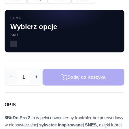
CENA
Wybierz opcje
SKU
–
−
+
Dodaj do Koszyka
OPIS
8BitDo Pro 2
to w pełni nowoczesny kontroler bezprzewodowy
w niepowtarzalnej
sylwetce inspirowanej SNES
, dzięki której