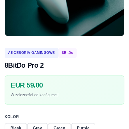
AKCESORIA GAMINGOWE
8BitDo
8BitDo Pro 2
EUR 59.00
W zależności od konfiguracji
KOLOR
Black
Gray
Green
Purple