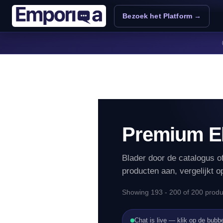
Overslaan en naar de inhoud gaan
Bezoek het Platform →
Premium El
Blader door de catalogus o
producten aan, vergelijkt o
Showing 193 - 200 of 200 produ
Chat is live — klik op de bubb