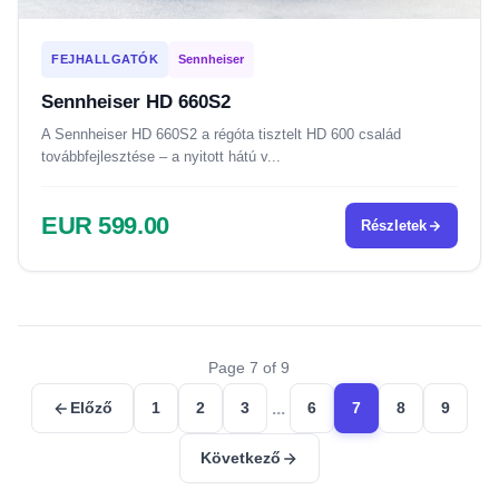
FEJHALLGATÓK
Sennheiser
Sennheiser HD 660S2
A Sennheiser HD 660S2 a régóta tisztelt HD 600 család
továbbfejlesztése – a nyitott hátú v...
EUR 599.00
Részletek
Page 7 of 9
...
Előző
1
2
3
6
7
8
9
Következő