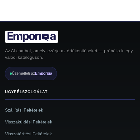
Az AI chatbot, amely lezárja az értékesítéseket — próbálja ki egy
valódi katalóguson.
Üzemelteti az
Emporiqa
ÜGYFÉLSZOLGÁLAT
Szállítási Feltételek
Visszaküldési Feltételek
Visszatérítési Feltételek