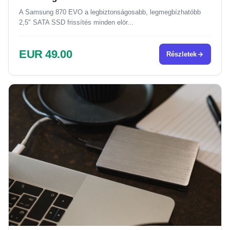
A Samsung 870 EVO a legbiztonságosabb, legmegbízhatóbb
2,5" SATA SSD frissítés minden elör...
EUR 49.00
Részletek