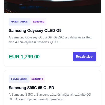
MONITOROK
Samsung
Samsung Odyssey OLED G9
A Samsung Odyssey OLED G9 (G95SC) a valaha leszállított
első 49 hüvelykes ultraszéles QD-O...
EUR 1,799.00
Részletek
TELEVÍZIÓK
Samsung
Samsung S95C 65 OLED
A Samsung S95C a Samsung zászlóshajójának számító QD-
OLED televíziójának második generáció...