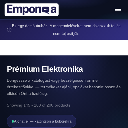
Ugrás a tartalomra
Ez egy demó áruház. A megrendeléseket nem dolgozzuk fel és
ⓘ
nem teljesítjük.
Prémium Elektronika
Böngéssze a katalógust vagy beszélgessen online
értékesítőnkkel — termékeket ajánl, opciókat hasonlít össze és
elkíséri Önt a fizetésig.
Showing 145 - 168 of 200 products
A chat él — kattintson a buborékra