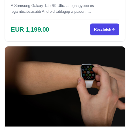
A Samsung Galaxy Tab S9 Ultra a legnagyobb és
legambiciózusabb Android táblagép a piacon, ...
EUR 1,199.00
Részletek