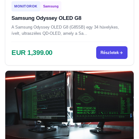
MONITOROK
Samsung
Samsung Odyssey OLED G8
A Samsung Odyssey OLED G8 (G85SB) egy 34 hüvelykes,
ívelt, ultraszéles QD-OLED, amely a Sa...
EUR 1,399.00
Részletek