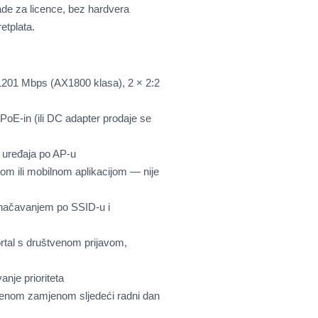
de za licence, bez hardvera
etplata.
1201 Mbps (AX1800 klasa), 2 × 2:2
PoE-in (ili DC adapter prodaje se
h uređaja po AP-u
om ili mobilnom aplikacijom — nije
ačavanjem po SSID-u i
rtal s društvenom prijavom,
vanje prioriteta
čenom zamjenom sljedeći radni dan