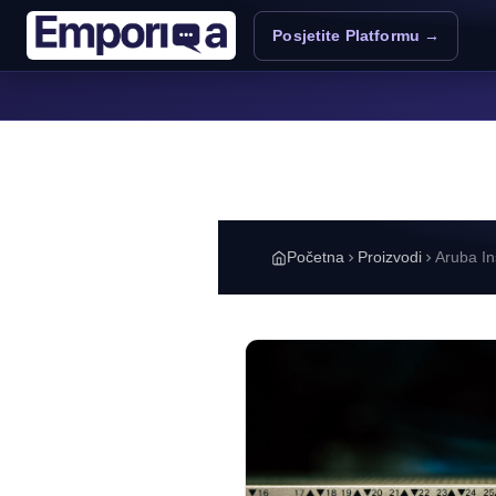
Skoči na glavni sadržaj
Posjetite Platformu →
Početna
Proizvodi
Aruba I