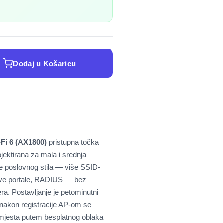
Dodaj u Košaricu
-Fi 6 (AX1800)
pristupna točka
jektirana za mala i srednja
e poslovnog stila — više SSID-
ive portale, RADIUS — bez
ra. Postavljanje je petominutni
 nakon registracije AP-om se
g mjesta putem besplatnog oblaka