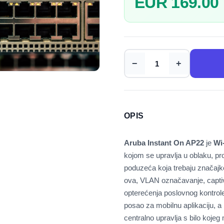
EUR 169.00
−
+
OPIS
Aruba Instant On AP22
je
Wi
kojom se upravlja u oblaku, pro
poduzeća koja trebaju značajk
ova, VLAN označavanje, capt
opterećenja poslovnog kontrole
posao za mobilnu aplikaciju, a
centralno upravlja s bilo koje