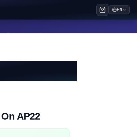
HR
t On AP22