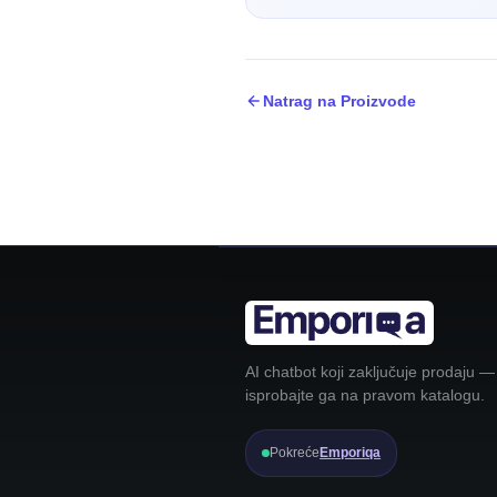
Natrag na Proizvode
AI chatbot koji zaključuje prodaju —
isprobajte ga na pravom katalogu.
Pokreće
Emporiqa