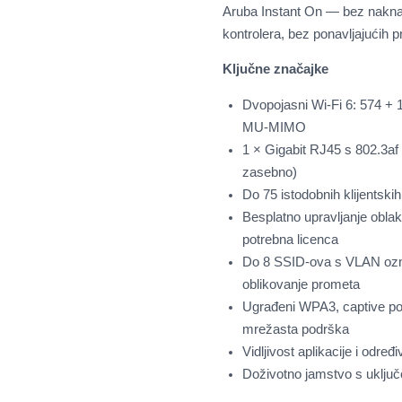
Aruba Instant On — bez nakna
kontrolera, bez ponavljajućih pr
Ključne značajke
Dvopojasni Wi-Fi 6: 574 + 
MU-MIMO
1 × Gigabit RJ45 s 802.3af 
zasebno)
Do 75 istodobnih klijentski
Besplatno upravljanje oblak
potrebna licenca
Do 8 SSID-ova s VLAN ozn
oblikovanje prometa
Ugrađeni WPA3, captive po
mrežasta podrška
Vidljivost aplikacije i određi
Doživotno jamstvo s uklju