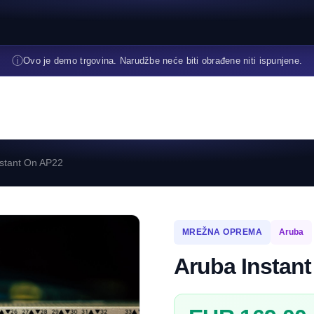
ⓘ
Ovo je demo trgovina. Narudžbe neće biti obrađene niti ispunjene.
nstant On AP22
MREŽNA OPREMA
Aruba
Aruba Instan