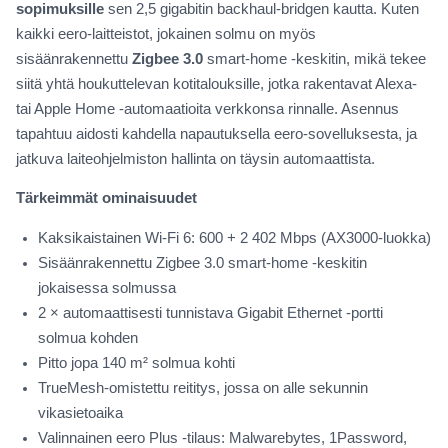
sopimuksille
sen 2,5 gigabitin backhaul-bridgen kautta. Kuten
kaikki eero-laitteistot, jokainen solmu on myös
sisäänrakennettu
Zigbee 3.0
smart-home -keskitin, mikä tekee
siitä yhtä houkuttelevan kotitalouksille, jotka rakentavat Alexa-
tai Apple Home -automaatioita verkkonsa rinnalle. Asennus
tapahtuu aidosti kahdella napautuksella eero-sovelluksesta, ja
jatkuva laiteohjelmiston hallinta on täysin automaattista.
Tärkeimmät ominaisuudet
Kaksikaistainen Wi-Fi 6: 600 + 2 402 Mbps (AX3000-luokka)
Sisäänrakennettu Zigbee 3.0 smart-home -keskitin
jokaisessa solmussa
2 × automaattisesti tunnistava Gigabit Ethernet -portti
solmua kohden
Pitto jopa 140 m² solmua kohti
TrueMesh-omistettu reititys, jossa on alle sekunnin
vikasietoaika
Valinnainen eero Plus -tilaus: Malwarebytes, 1Password,