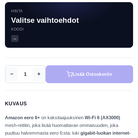
HINTA
Valitse vaihtoehdot
KOODI
—
−
+
Lisää Ostoskoriin
KUVAUS
Amazon eero 6+
on kaksitaajuuksinen
Wi-Fi 6 (AX3000)
mesh-reititin, joka lisää huomattavan ominaisuuden, joka
puuttuu halvemmasta eero 6:sta: tuki
gigabit-luokan internet-