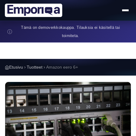
Hyppää pääsisältöön
Tämä on demoverkkokauppa. Tilauksia ei käsitellä tai
ⓘ
toimiteta.
Etusivu
Tuotteet
Amazon eero 6+