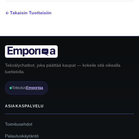
Takaisin Tuotteisiin
Tekoälychatbot, joka päättää kaupat — kokeile sitä oikealla
luettelolla.
Toteutus
Emporiqa
ASIAKASPALVELU
Toimitusehdot
Palautuskäytäntö