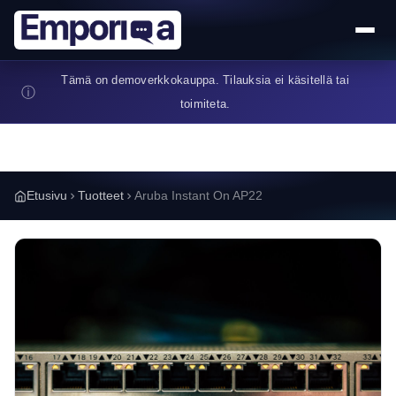
Hyppää pääsisältöön
Tämä on demoverkkokauppa. Tilauksia ei käsitellä tai
ⓘ
toimiteta.
Etusivu
Tuotteet
Aruba Instant On AP22