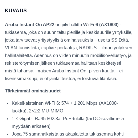
KUVAUS
Aruba Instant On AP22
on pilvihallittu
Wi-Fi 6 (AX1800)
-
tukiasema, joka on suunniteltu pienille ja keskisuurille yrityksille,
jotka tarvitsevat yritystyylisiä ominaisuuksia – useita SSID:itä,
VLAN-tunnisteita, captive-portaaleja, RADIUS – ilman yrityksen
hallintalaitetta. Asennus on viiden minuutin mobiilisovellustyö, ja
rekisteröitymisen jälkeen tukiasemaa hallitaan keskitetysti
mistä tahansa ilmaisen Aruba Instant On -pilven kautta – ei
lisenssimaksuja, ei ohjainlaitteistoa, ei toistuvia tilauksia.
Tärkeimmät ominaisuudet
Kaksikaistainen Wi-Fi 6: 574 + 1 201 Mbps (AX1800-
luokka), 2×2:2 MU-MIMO
1 × Gigabit RJ45 802.3af PoE-tulolla (tai DC-sovittimella
myydään erikseen)
Jopa 75 samanaikaista asiakaslaitetta tukiasemaa kohti