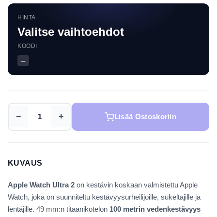
HINTA
Valitse vaihtoehdot
KOODI
—
−
+
Lisää Ostoskoriin
KUVAUS
Apple Watch Ultra 2
on kestävin koskaan valmistettu Apple
Watch, joka on suunniteltu kestävyysurheilijoille, sukeltajille ja
lentäjille. 49 mm:n titaanikotelon
100 metrin vedenkestävyys