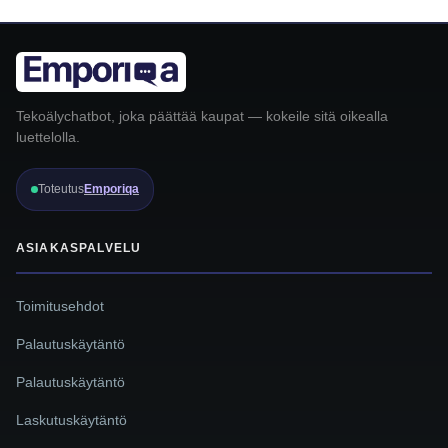
Tekoälychatbot, joka päättää kaupat — kokeile sitä oikealla
luettelolla.
Toteutus
Emporiqa
ASIAKASPALVELU
Toimitusehdot
Palautuskäytäntö
Palautuskäytäntö
Laskutuskäytäntö