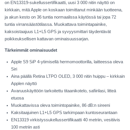
on EN13319-sukellussertifikaatti, uusi 3 000 nitin näyttö on
kirkkain, mitä Apple on koskaan toimittanut minkään tuotteena,
ja akun kesto on 36 tuntia normaalissa käytössä tai jopa 72
tuntia virransäästötilassa. Muokattava toimintapainike,
kaksoistaajuus L1+L5 GPS ja syvyysmittari täydentävät
poikkeuksellisen kattavan ominaisuussarjan.
Tärkeimmät ominaisuudet
Apple S9 SiP 4-ytimisellä hermomoottorilla, laitteessa oleva
Siri
Aina päällä Retina LTPO OLED, 3 000 nitin huippu – kirkkain
Applen näyttö
Avaruuskäyttöön tarkoitettu titaanikotelo, safiirilasi, litteä
etuosa
Muokattavissa oleva toimintopainike, 86 dB:n sireeni
Kaksitaajuinen L1+L5 GPS tarkimpaan kuntoseurantaan
EN13319 virkistyssukellussertifikaatti 40 metriin, vesitiivis
100 metriin asti