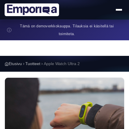
Hyppää pääsisältöön
Tämä on demoverkkokauppa. Tilauksia ei käsitellä tai
ⓘ
toimiteta.
Etusivu
Tuotteet
Apple Watch Ultra 2