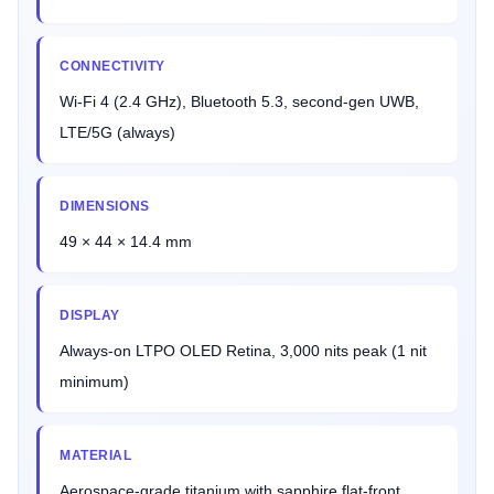
CONNECTIVITY
Wi-Fi 4 (2.4 GHz), Bluetooth 5.3, second-gen UWB,
LTE/5G (always)
DIMENSIONS
49 × 44 × 14.4 mm
DISPLAY
Always-on LTPO OLED Retina, 3,000 nits peak (1 nit
minimum)
MATERIAL
Aerospace-grade titanium with sapphire flat-front