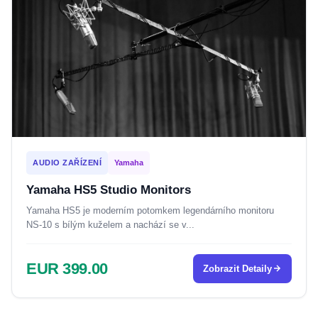
AUDIO ZAŘÍZENÍ
Yamaha
Yamaha HS5 Studio Monitors
Yamaha HS5 je moderním potomkem legendárního monitoru
NS-10 s bílým kuželem a nachází se v...
EUR 399.00
Zobrazit Detaily