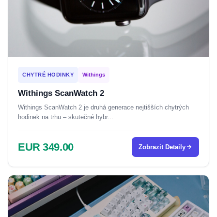
CHYTRÉ HODINKY
Withings
Withings ScanWatch 2
Withings ScanWatch 2 je druhá generace nejtišších chytrých
hodinek na trhu – skutečné hybr...
EUR 349.00
Zobrazit Detaily