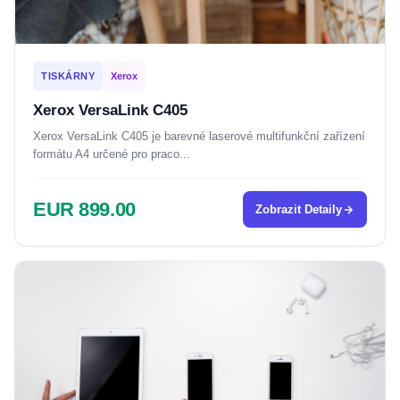
TISKÁRNY
Xerox
Xerox VersaLink C405
Xerox VersaLink C405 je barevné laserové multifunkční zařízení
formátu A4 určené pro praco...
EUR 899.00
Zobrazit Detaily