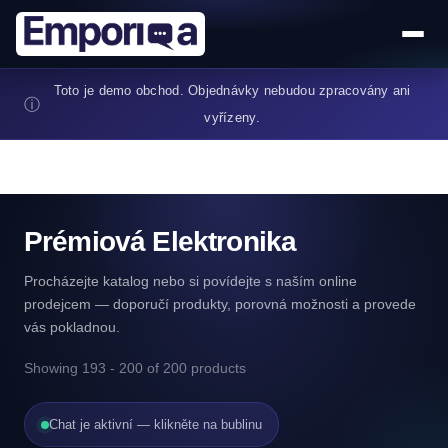
Přejít k hlavnímu obsahu
Toto je demo obchod. Objednávky nebudou zpracovány ani
ⓘ
vyřízeny.
Prémiová Elektronika
Procházejte katalog nebo si povídejte s naším online
prodejcem — doporučí produkty, porovná možnosti a provede
vás pokladnou.
Showing 193 - 200 of 200 products
Chat je aktivní — klikněte na bublinu