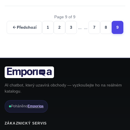
Page 9 of 9
...
...
Předchozí
1
2
3
7
8
9
AI chatbot, který uzavírá obchody — vyzkoušejte ho na reálném
katalogu.
Poháněno
Emporiqa
ZÁKAZNICKÝ SERVIS