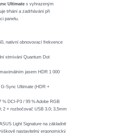
nc Ultimate
s vyhrazeným
uje trhání a zadrhávání při
ci panelu.
, nativní obnovovací frekvence
lní stmívání Quantum Dot
maximálním jasem HDR 1 000
 G-Sync Ultimate (HDR +
97 % DCI-P3 / 99 % Adobe RGB
0; 2 × rozbočovač USB 3.0; 3,5mm
ASUS Light Signature na základně
 výškově nastavitelný ergonomický