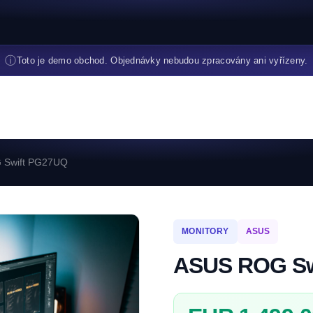
ⓘ
Toto je demo obchod. Objednávky nebudou zpracovány ani vyřízeny.
 Swift PG27UQ
MONITORY
ASUS
ASUS ROG Sw