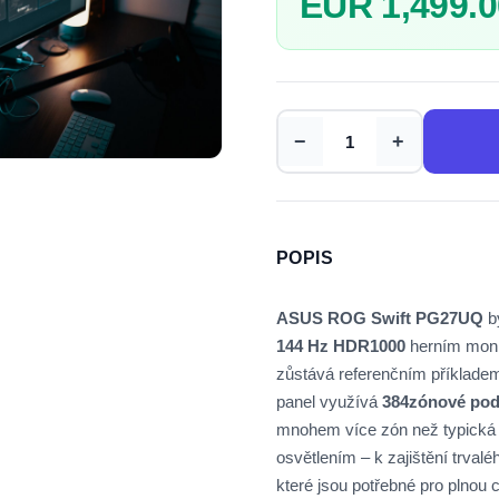
EUR 1,499.0
−
+
POPIS
ASUS ROG Swift PG27UQ
b
144 Hz HDR1000
herním monit
zůstává referenčním příklade
panel využívá
384zónové pods
mnohem více zón než typická
osvětlením – k zajištění trvalé
které jsou potřebné pro plnou c