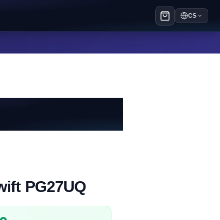
CS
ift PG27UQ