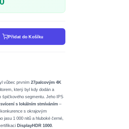
0
Přidat do Košíku
yl vůbec prvním
27palcovým 4K
orem, který byl kdy dodán a
m špičkového segmentu. Jeho IPS
vícení s lokálním stmíváním
–
 konkurence s okrajovým
ho jasu 1 000 nitů a hluboké černé,
ertifikaci
DisplayHDR 1000
.