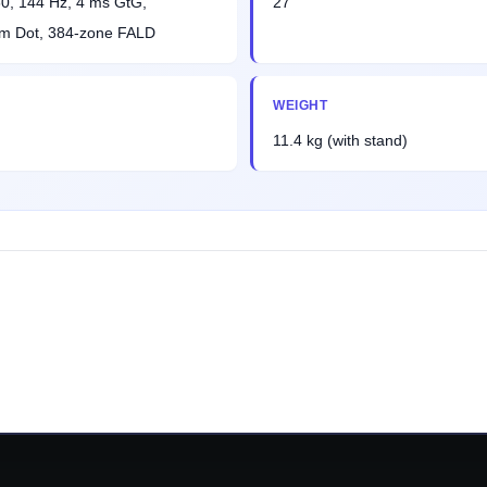
0, 144 Hz, 4 ms GtG,
27"
m Dot, 384-zone FALD
WEIGHT
11.4 kg (with stand)