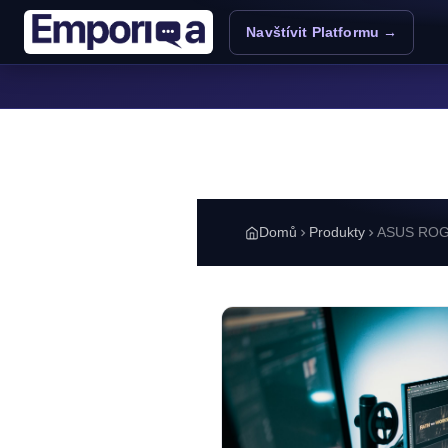
Přejít k hlavnímu obsahu
Navštívit Platformu →
Domů
Produkty
ASUS ROG