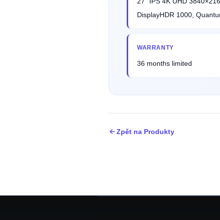
27" IPS 4K UHD 3840×216
DisplayHDR 1000, Quantu
WARRANTY
36 months limited
Zpět na Produkty