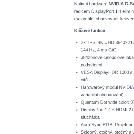
Nativní hardware
NVIDIA G-Sy
řadičem DisplayPort 1.4 elimin
maximální obnovovací frekven
Klíčové funkce
27" IPS, 4K UHD 3840×2160
144 Hz, 4 ms GtG
384zónové celopolové loká
podsvícení
VESA DisplayHDR 1000 s 
nitů
Hardwarový modul NVIDIA
variabilní obnovování)
Quantum Dot wide color: 
DisplayPort 1.4 + HDMI 2.
sluchátka
Aura Sync RGB; Projektor 
Sklopný, otočný, otočný a