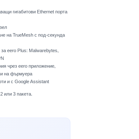
ващи гигабитови Ethernet порта
ъзел
не на TrueMesh с под-секунда
а eero Plus: Malwarebytes,
PN
ния чрез eero приложение,
ии на фърмуера
ти и с Google Assistant
 2 или 3 пакета.