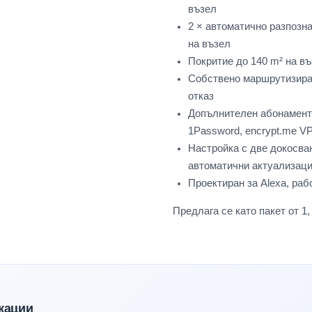
възел
2 × автоматично разпозна
на възел
Покритие до 140 m² на в
Собствено маршрутизира
отказ
Допълнителен абонамент з
1Password, encrypt.me V
Настройка с две докосва
автоматични актуализац
Проектиран за Alexa, рабо
Предлага се като пакет от 1,
кации