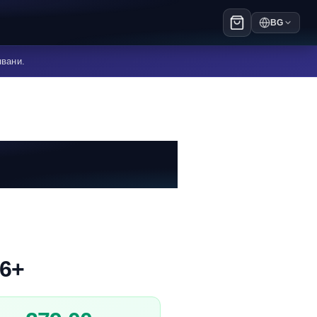
BG
явани.
 6+