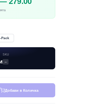
 — 279.00
ията
-Pack
SKU
и
—
Добави в Количка