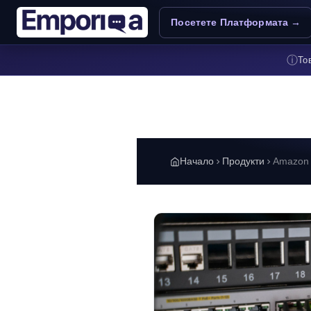
Премини към основното съдържание
Посетете Платформата →
ⓘ
То
Начало
Продукти
Amazon 