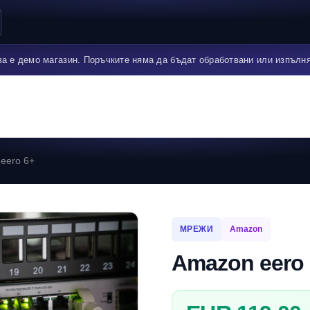
ва е демо магазин. Поръчките няма да бъдат обработвани или изпълн
eero 6+
МРЕЖИ
Amazon
Amazon eero