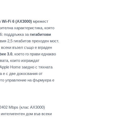
в
Wi-Fi 6 (AX3000)
мрежест
жителна характеристика, която
 6: поддръжка за
гигабитови
вия 2,5 гигабитов преходен мост.
, всеки възел също е вграден
bee 3.0
, което го прави еднакво
вата, които изграждат
 Apple Home заедно с тяхната
 е с две докосвания от
ото управление на фърмуера е
 2402 Mbps (клас AX3000)
а интелигентен дом във всеки