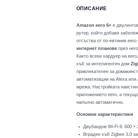
ОПИСАНИЕ
Amazon eero 6+
е двуленто
рутер, който добавя забеле
отсъства от по-евтиния eero
интернет планове
през него
Както всеки хардуер на eero
хъб за интелигентен дом
Zig
привлекателен за домакинст
автоматизации на Alexa или
мрежа. Настройката наистина
приложението eero, а текущ
напълно автоматично.
Основни характеристики
Двубандов Wi-Fi 6: 600 +
Вграден хъб Zigbee 3.0 з